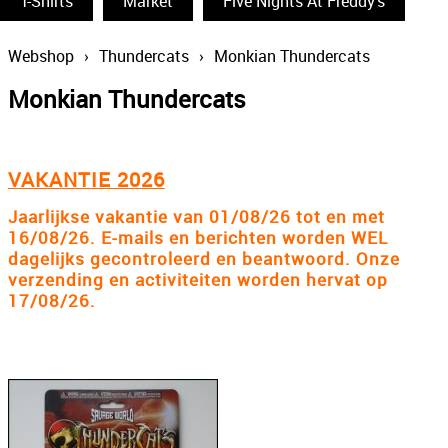
T-Shirts
Funko Pop
Market
Five Nights At Freddy's
South Park
Webshop
›
Thundercats
›
Monkian Thundercats
The Simpsons
Monkian Thundercats
Wizarding World
Back To The Future
VAKANTIE 2026
Power Rangers
Jaarlijkse vakantie van 01/08/26 tot en met
16/08/26. E-mails en berichten worden WEL
Statues & Busts
dagelijks gecontroleerd en beantwoord. Onze
verzending en activiteiten worden hervat op
The Big Bang Theory
17/08/26.
Thundercats
Lord Of The Rings
Disney
The Smurfs