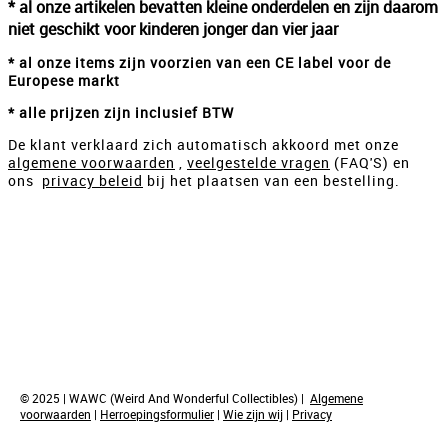
* al onze artikelen bevatten kleine onderdelen en zijn daarom
niet geschikt voor kinderen jonger dan vier jaar
* al onze items zijn voorzien van een CE label voor de
Europese markt
* alle prijzen zijn inclusief BTW
De klant verklaard zich automatisch akkoord met onze
algemene voorwaarden
,
veelgestelde vragen
(FAQ'S) en
ons
privacy beleid
bij het plaatsen van een bestelling.
© 2025 | WAWC (Weird And Wonderful Collectibles) |
Algemene
voorwaarden
|
Herroepingsformulier
|
Wie zijn wij
|
Privacy