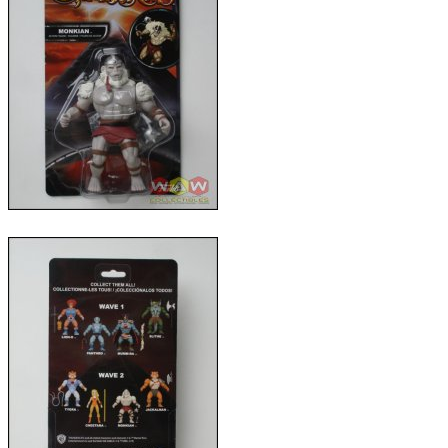
Comics
Display & Protection
T-Shirts
Market
Five Nights At Freddy's