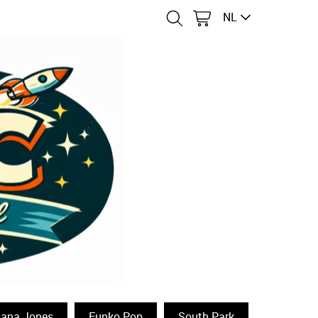
NL
iana Jones
Funko Pop
South Park