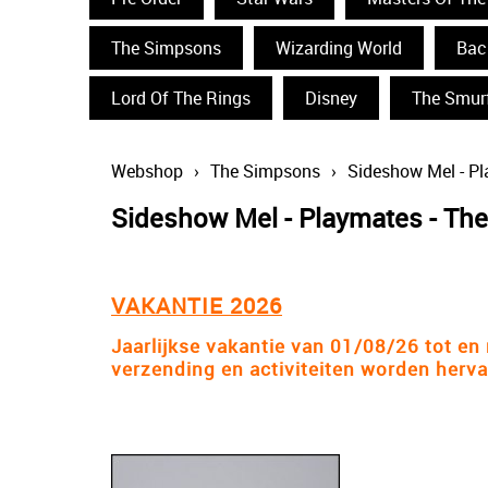
The Simpsons
Wizarding World
Bac
Lord Of The Rings
Disney
The Smur
Webshop
›
The Simpsons
›
Sideshow Mel - P
Sideshow Mel - Playmates - Th
VAKANTIE 2026
Jaarlijkse vakantie van 01/08/26 tot e
verzending en activiteiten worden herv