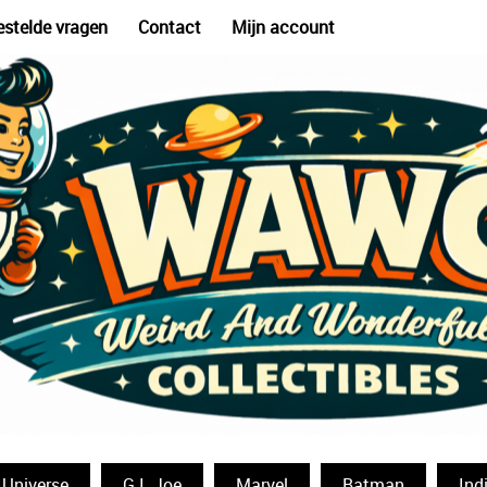
estelde vragen
Contact
Mijn account
 Universe
G.I. Joe
Marvel
Batman
Ind