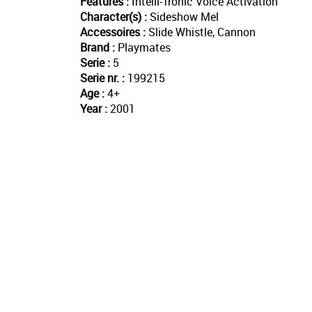
Features :
Intelli-Tronic Voice Activation
Character(s) :
Sideshow Mel
Accessoires :
Slide Whistle, Cannon
Brand :
Playmates
Serie :
5
Serie nr. :
199215
Age :
4+
Year :
2001