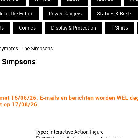
k To The Future
Power Rangers
Statues & Busts
fs
Comics
Display & Protection
T-Shirts
laymates - The Simpsons
e Simpsons
n met 16/08/26. E-mails en berichten worden WEL da
at op 17/08/26.
Type :
Interactive Action Figure