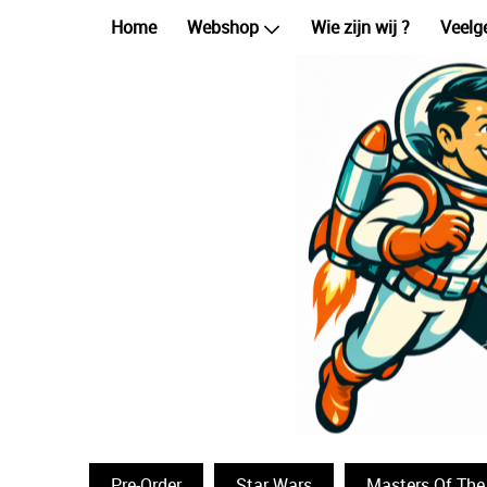
Home
Webshop
Wie zijn wij ?
Veelg
Pre-Order
Star Wars
Masters Of The