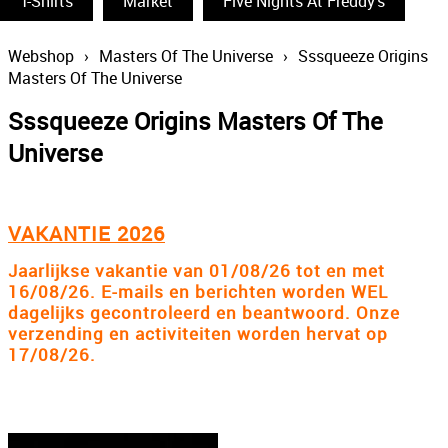
T-Shirts
Funko Pop
Market
Five Nights At Freddy's
South Park
Webshop
›
Masters Of The Universe
›
Sssqueeze Origins
Masters Of The Universe
The Simpsons
Sssqueeze Origins Masters Of The
Wizarding World
Universe
Back To The Future
Power Rangers
VAKANTIE 2026
Statues & Busts
Jaarlijkse vakantie van 01/08/26 tot en met
The Big Bang Theory
16/08/26. E-mails en berichten worden WEL
dagelijks gecontroleerd en beantwoord. Onze
Thundercats
verzending en activiteiten worden hervat op
17/08/26.
Lord Of The Rings
Disney
The Smurfs