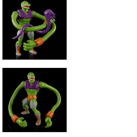
Comics
Display & Protection
T-Shirts
Market
Five Nights At Freddy's