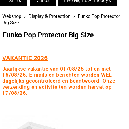
T-Shirts
Funko Pop
Market
Five Nights At Freddy's
South Park
Webshop
›
Display & Protection
›
Funko Pop Protector
Big Size
The Simpsons
Funko Pop Protector Big Size
Wizarding World
Back To The Future
VAKANTIE 2026
Power Rangers
Jaarlijkse vakantie van 01/08/26 tot en met
Statues & Busts
16/08/26. E-mails en berichten worden WEL
dagelijks gecontroleerd en beantwoord. Onze
The Big Bang Theory
verzending en activiteiten worden hervat op
Thundercats
17/08/26.
Lord Of The Rings
Disney
The Smurfs