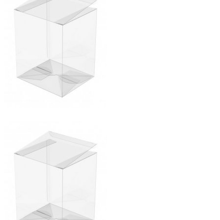
Comics
Display & Protection
T-Shirts
Market
Five Nights At Freddy's