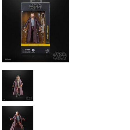
Comics
Display & Protection
T-Shirts
Market
Five Nights At Freddy's