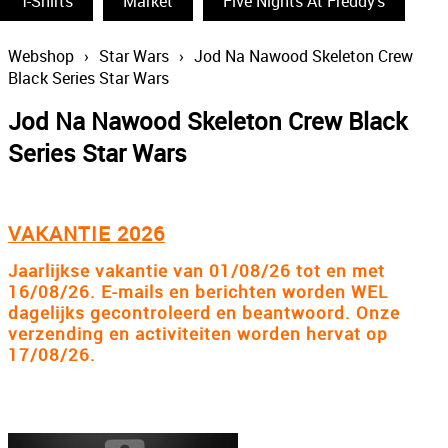
T-Shirts
Funko Pop
Market
Five Nights At Freddy's
South Park
Webshop
›
Star Wars
›
Jod Na Nawood Skeleton Crew
Black Series Star Wars
The Simpsons
Jod Na Nawood Skeleton Crew Black
Wizarding World
Series Star Wars
Back To The Future
Power Rangers
VAKANTIE 2026
Statues & Busts
Jaarlijkse vakantie van 01/08/26 tot en met
The Big Bang Theory
16/08/26. E-mails en berichten worden WEL
dagelijks gecontroleerd en beantwoord. Onze
Thundercats
verzending en activiteiten worden hervat op
17/08/26.
Lord Of The Rings
Disney
The Smurfs