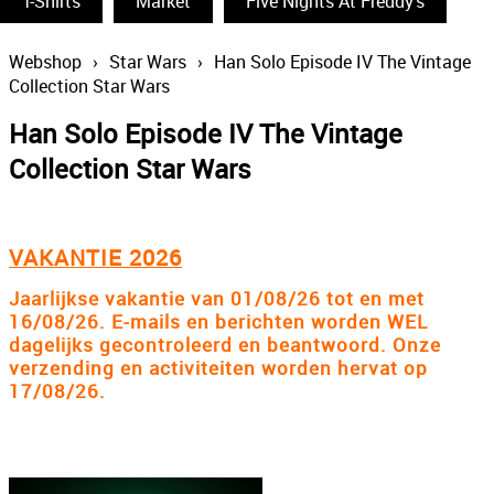
T-Shirts
Funko Pop
Market
Five Nights At Freddy's
South Park
Webshop
›
Star Wars
›
Han Solo Episode IV The Vintage
Collection Star Wars
The Simpsons
Han Solo Episode IV The Vintage
Wizarding World
Collection Star Wars
Back To The Future
Power Rangers
VAKANTIE 2026
Statues & Busts
Jaarlijkse vakantie van 01/08/26 tot en met
The Big Bang Theory
16/08/26. E-mails en berichten worden WEL
dagelijks gecontroleerd en beantwoord. Onze
Thundercats
verzending en activiteiten worden hervat op
17/08/26.
Lord Of The Rings
Disney
The Smurfs