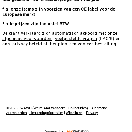
* al onze items zijn voorzien van een CE label voor de
Europese markt
* alle prijzen zijn inclusief BTW
De klant verklaard zich automatisch akkoord met onze
algemene voorwaarden
,
veelgestelde vragen
(FAQ'S) en
ons
privacy beleid
bij het plaatsen van een bestelling.
© 2025 | WAWC (Weird And Wonderful Collectibles) |
Algemene
voorwaarden
|
Herroepingsformulier
|
Wie zijn wij
|
Privacy
Powered by
Easy
Webshop