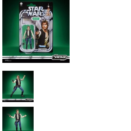
Comics
Display & Protection
T-Shirts
Market
Five Nights At Freddy's