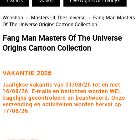
T-Shirts
Funko Pop
Market
Five Nights At Freddy's
South Park
Webshop
›
Masters Of The Universe
›
Fang Man Masters
Of The Universe Origins Cartoon Collection
The Simpsons
Fang Man Masters Of The Universe
Wizarding World
Origins Cartoon Collection
Back To The Future
Power Rangers
VAKANTIE 2026
Statues & Busts
Jaarlijkse vakantie van 01/08/26 tot en met
The Big Bang Theory
16/08/26. E-mails en berichten worden WEL
dagelijks gecontroleerd en beantwoord. Onze
Thundercats
verzending en activiteiten worden hervat op
17/08/26.
Lord Of The Rings
Disney
The Smurfs