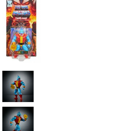
Comics
Display & Protection
T-Shirts
Market
Five Nights At Freddy's