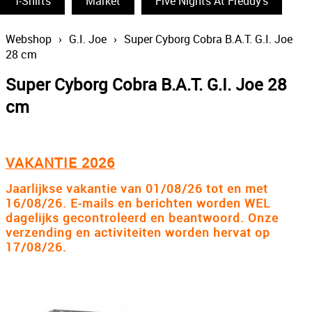
T-Shirts
Funko Pop
Market
Five Nights At Freddy's
South Park
Webshop
›
G.I. Joe
›
Super Cyborg Cobra B.A.T. G.I. Joe
28 cm
The Simpsons
Super Cyborg Cobra B.A.T. G.I. Joe 28
Wizarding World
cm
Back To The Future
Power Rangers
VAKANTIE 2026
Statues & Busts
Jaarlijkse vakantie van 01/08/26 tot en met
The Big Bang Theory
16/08/26. E-mails en berichten worden WEL
dagelijks gecontroleerd en beantwoord. Onze
Thundercats
verzending en activiteiten worden hervat op
17/08/26.
Lord Of The Rings
Disney
The Smurfs