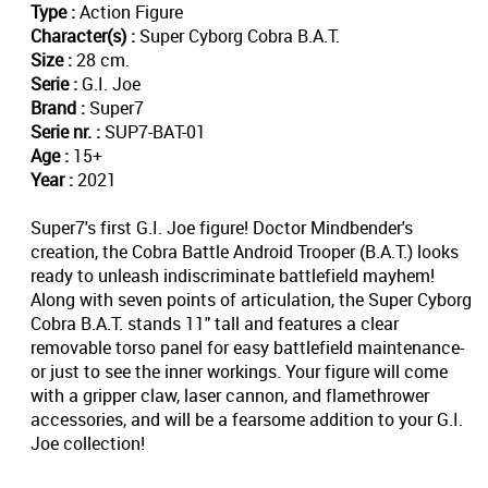
Type :
Action Figure
Character(s) :
Super Cyborg Cobra B.A.T.
Size :
28 cm.
Serie :
G.I. Joe
Brand :
Super7
Serie nr. :
SUP7-BAT-01
Age :
15+
Year :
2021
Super7's first G.I. Joe figure! Doctor Mindbender's
creation, the Cobra Battle Android Trooper (B.A.T.) looks
ready to unleash indiscriminate battlefield mayhem!
Along with seven points of articulation, the Super Cyborg
Cobra B.A.T. stands 11" tall and features a clear
removable torso panel for easy battlefield maintenance-
or just to see the inner workings. Your figure will come
with a gripper claw, laser cannon, and flamethrower
accessories, and will be a fearsome addition to your G.I.
Joe collection!