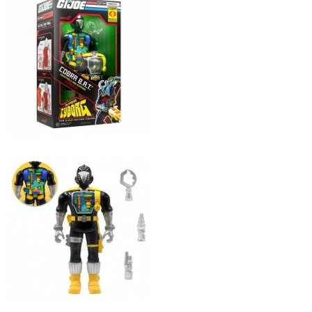
Comics
Display & Protection
T-Shirts
Market
Five Nights At Freddy's