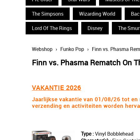
The Simpsons
Wizarding World
Bac
Lord Of The Rings
Disney
The Smur
Webshop
›
Funko Pop
›
Finn vs. Phasma Re
Finn vs. Phasma Rematch On 
VAKANTIE 2026
Jaarlijkse vakantie van 01/08/26 tot e
verzending en activiteiten worden herv
Type :
Vinyl Bobblehead