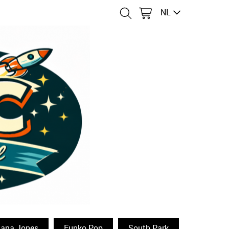
NL
iana Jones
Funko Pop
South Park