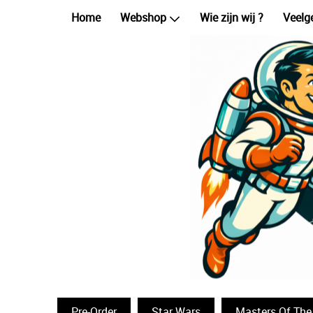
Home
Webshop
Wie zijn wij ?
Veelg
Pre-Order
Star Wars
Masters Of The