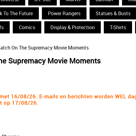
k To The Future
Power Rangers
Statues & Busts
fs
Comics
Display & Protection
T-Shirts
match On The Supremacy Movie Moments
The Supremacy Movie Moments
n met 16/08/26. E-mails en berichten worden WEL da
at op 17/08/26.