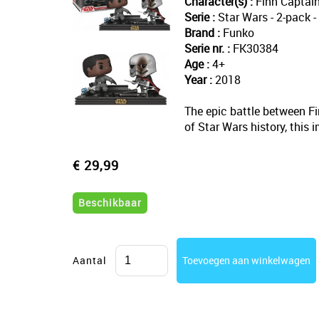
Character(s) :
Finn Captai
Serie :
Star Wars - 2-pack 
Brand :
Funko
Serie nr. :
FK30384
Age :
4+
Year :
2018
The epic battle between Fi
of Star Wars history, this
€ 29,99
Beschikbaar
Aantal