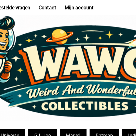
estelde vragen
Contact
Mijn account
 Universe
G.I. Joe
Marvel
Batman
Ind